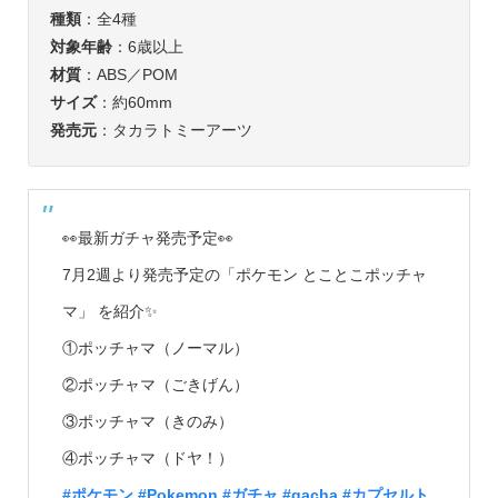
種類
：全4種
対象年齢
：6歳以上
材質
：ABS／POM
サイズ
：約60mm
発売元
：タカラトミーアーツ
👀最新ガチャ発売予定👀
7月2週より発売予定の「ポケモン とことこポッチャ
マ」 を紹介✨
①ポッチャマ（ノーマル）
②ポッチャマ（ごきげん）
③ポッチャマ（きのみ）
④ポッチャマ（ドヤ！）
#ポケモン
#Pokemon
#ガチャ
#gacha
#カプセルト