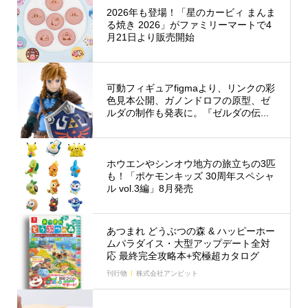
2026年も登場！「星のカービィ まんま
る焼き 2026」がファミリーマートで4
月21日より販売開始
可動フィギュアfigmaより、リンクの彩
色見本公開、ガノンドロフの原型、ゼ
ルダの制作も発表に。『ゼルダの伝...
ホウエンやシンオウ地方の旅立ちの3匹
も！「ポケモンキッズ 30周年スペシャ
ル vol.3編」8月発売
あつまれ どうぶつの森 & ハッピーホー
ムパラダイス・大型アップデート全対
応 最終完全攻略本+究極超カタログ
刊行物
株式会社アンビット