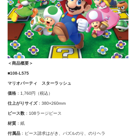
＜商品概要＞
■
108-L575
マリオパーティ スターラッシュ
価格
：1,760円（税込）
仕上がりサイズ
：380×260mm
ピース数
：108ラージピース
材質
：紙
付属品
：ピース請求はがき、パズルのり、のりヘラ