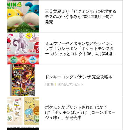
三英貿易より『ピクミン4』に登場する
モスのぬいぐるみが2024年6月下旬に
発売
ミュウツーやメタモンなどをラインナ
ップ！ガシャポン「ポケットモンスタ
ー ガシャっとコレクト06」4月第4週...
ドンキーコング バナンザ 完全攻略本
刊行物
株式会社アンビット
ポケモンがプリントされた”ばかう
け”「ポケモンばかうけ（コーンポター
ジュ味）」が発売中