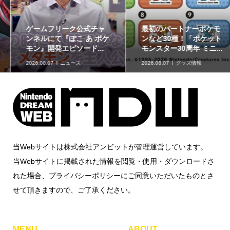
ゲームフリーク公式チャ
最初のパートナーポケモ
ンネルにて『ぽこ あ ポケ
ンなど30種！「ポケット
モン』開発エピソード...
モンスター30周年 ミニ...
2026.08.07
ニュース
2026.08.07
グッズ情報
当Webサイトは株式会社アンビットが管理運営しています。
当Webサイトに掲載された情報を閲覧・使用・ダウンロードさ
れた場合、プライバシーポリシーにご同意いただいたものとさ
せて頂きますので、ご了承ください。
MENU
ABOUT