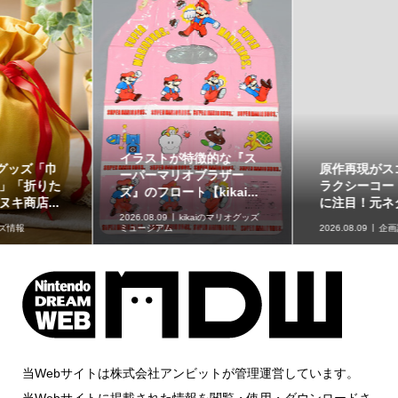
イラストが特徴的な『ス
原作再現がスゴい「ギャ
ーパーマリオブラザー
ラクシーコート」の細部
ズ』のフロート【kikai...
に注目！元ネタも合わ...
2026.08.09
kikaiのマリオグッズ
ミュージアム
2026.08.09
企画記事
当Webサイトは株式会社アンビットが管理運営しています。
当Webサイトに掲載された情報を閲覧・使用・ダウンロードさ