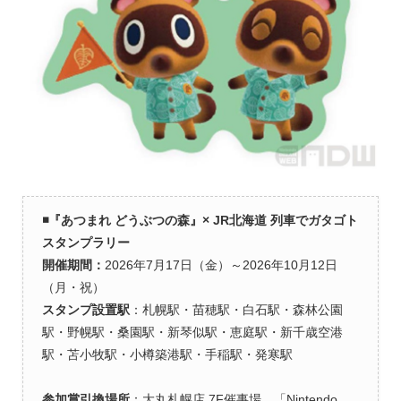
◾️
『あつまれ どうぶつの森』× JR北海道 列車でガタゴト
スタンプラリー
開催期間：
2026年7月17日（金）～2026年10月12日
（月・祝）
スタンプ設置駅
：札幌駅・苗穂駅・白石駅・森林公園
駅・野幌駅・桑園駅・新琴似駅・恵庭駅・新千歳空港
駅・苫小牧駅・小樽築港駅・手稲駅・発寒駅
参加賞引換場所
：大丸札幌店 7F催事場 「Nintendo