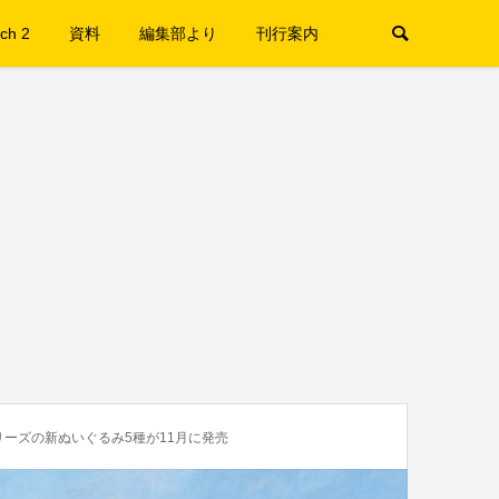
ch 2
資料
編集部より
刊行案内
ーズの新ぬいぐるみ5種が11月に発売