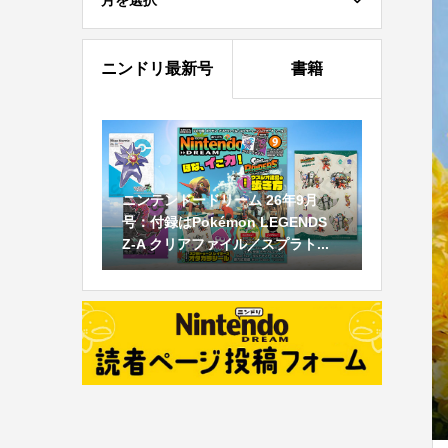
月を選択
ニンドリ最新号
書籍
ニンテンドードリーム 26年9月
号：付録はPokémon LEGENDS
Z-A クリアファイル／スプラト...