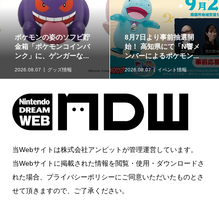
カービィやワドルディが
ポケモン天文台の「ほし
彫刻されたダイス「星の
ぞらピカチュウ」が8月
カービィ キャラクター...
11日（火・祝）のオリ...
2026.08.07
グッズ情報
2026.08.07
イベント情報
当Webサイトは株式会社アンビットが管理運営しています。
当Webサイトに掲載された情報を閲覧・使用・ダウンロードさ
れた場合、プライバシーポリシーにご同意いただいたものとさ
せて頂きますので、ご了承ください。