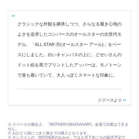
クラシックな外観を継承しつつ、さらなる履き心地の
よさを追求したコンバースのオールスターの次世代モ
デル、「ALL STAR Ⓡ(オールスター アール)」をベー
スにしました。白いキャンバスの上に、どせいさんの
ドット絵を黒でプリントしたアッパーは、モノトーン
で落ち着いていて、大人っぽくスマートな印象に。
リリースより
※ スペースの都合上、「MOTHERのBAZAAAAR!!」会場で試着はできま
せん。
※ おひとり様につき１個までの購入となります。
※ オンラインの「MOTHERのおみせ」では２月下旬ごろの販売予定で