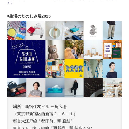
す。
◾️
生活のたのしみ展2025
場所
：新宿住友ビル 三角広場
（東京都新宿区西新宿２－６－１）
都営大江戸線「都庁前」駅 直結/
東京メトロ丸ノ内線「西新宿」駅 徒歩４分/