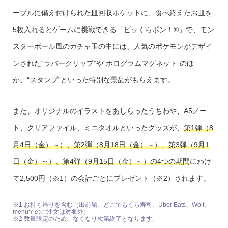
ーブルに備え付けられた皿回収ポケットに、食べ終えたお皿を
5枚入れるとゲームに挑戦できる「ビッくらポン！®」で、モン
スターボール風のガチャ玉の中には、人気のポケモンがデザイ
ンされた“ラバークリップ”や“ホログラムマグネット”のほ
か、“スタンプ”といった特別な景品がもらえます。
また、オリジナルのイラストをあしらったうちわや、A5ノー
ト、クリアファイル、ミニタオルといったグッズが、
第1弾（8
月4日（金）～）、第2弾（8月18日（金）～）、第3弾（9月1
日（金）～）、第4弾（9月15日（金）～）の4つの期間
にわけ
て2,500円（※1）の会計ごとにプレゼント（※2）されます。
※1 お持ち帰りを含む（出前館、どこでもくら寿司、Uber Eats、Wolt、
menuでのご注文は対象外）
※2 数量限定のため、なくなり次第終了となります。