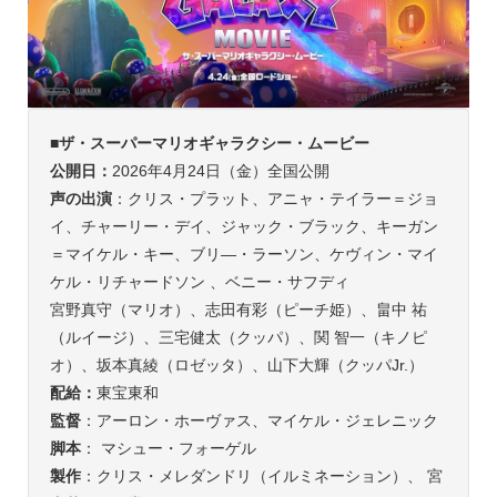
■
ザ・スーパーマリオギャラクシー・ムービー
公開日：
2026年4月24日（金）全国公開
声の出演
：クリス・プラット、アニャ・テイラー＝ジョ
イ、チャーリー・デイ、ジャック・ブラック、キーガン
＝マイケル・キー、ブリ―・ラーソン、ケヴィン・マイ
ケル・リチャードソン 、ベニー・サフディ
宮野真守（マリオ）、志田有彩（ピーチ姫）、畠中 祐
（ルイージ）、三宅健太（クッパ）、関 智一（キノピ
オ）、坂本真綾（ロゼッタ）、山下大輝（クッパJr.）
配給：
東宝東和
監督
：アーロン・ホーヴァス、マイケル・ジェレニック
脚本
： マシュー・フォーゲル
製作
：クリス・メレダンドリ（イルミネーション）、 宮