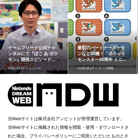
ポケモンの姿のソフビ貯
8月7日より事前抽選開
金箱「ポケモンコインバ
始！ 高知県にて「N響メ
ンク」に、ゲンガーな...
ンバーによるポケモン...
2026.08.07
グッズ情報
2026.08.07
イベント情報
当Webサイトは株式会社アンビットが管理運営しています。
当Webサイトに掲載された情報を閲覧・使用・ダウンロードさ
れた場合、プライバシーポリシーにご同意いただいたものとさ