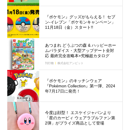
『ポケモン』グッズがもらえる！ セブ
ン‐イレブン「ポケモンキャンペーン」
11月18日（金）スタート!!
あつまれ どうぶつの森 & ハッピーホー
ムパラダイス・大型アップデート全対
応 最終完全攻略本+究極超カタログ
刊行物
株式会社アンビット
『ポケモン』のキッチンウェア
『Pokémon Collection』第一弾、2024
年7月17日に発売！
今度は顔型！ エスケイジャパンより
「星のカービィ ウェアラブルファン第
2弾」がプライズ商品として登場