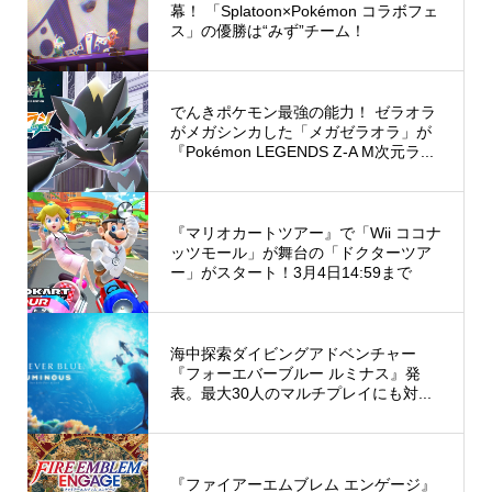
幕！ 「Splatoon×Pokémon コラボフェ
ス」の優勝は“みず”チーム！
でんきポケモン最強の能力！ ゼラオラ
がメガシンカした「メガゼラオラ」が
『Pokémon LEGENDS Z-A M次元ラ...
『マリオカートツアー』で「Wii ココナ
ッツモール」が舞台の「ドクターツア
ー」がスタート！3月4日14:59まで
海中探索ダイビングアドベンチャー
『フォーエバーブルー ルミナス』発
表。最大30人のマルチプレイにも対...
『ファイアーエムブレム エンゲージ』