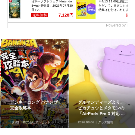
ドンキーコング バナンザ
グルマンディーズより、
完全攻略本
ピカチュウとメタモンの
「AirPods Pro 3 対応 ...
刊行物
株式会社アンビット
2026.08.06
グッズ情報