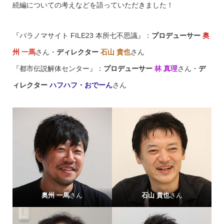
続編についての考えなどを語っていただきました！
『パラノマサイト FILE23 本所七不思議』：
プロデューサー
奥
州 一馬
さん・
ディレクター
石山 貴也
さん
『都市伝説解体センター』：
プロデューサー
林 真理
さん・
デ
ィレクター
ハフハフ・おでーん
さん
奥州 一馬
さん
石山 貴也
さん