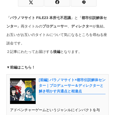
『
パラノマサイト FILE23 本所七不思議
』と『
都市伝説解体セ
ンター
』両タイトルの
プロデューサー
、
ディレクター
が集結。
お互いがお互いのタイトルについて気になるところを尋ねる座
談会です。
２記事にわたってお届けする
後編
となります。
▼前編はこちら！
[前編] パラノマサイト×都市伝説解体セン
ター｜プロデューサー＆ディレクターと
解き明かす共通点と相違点
アドベンチャーゲームというジャンルにインパクトを与