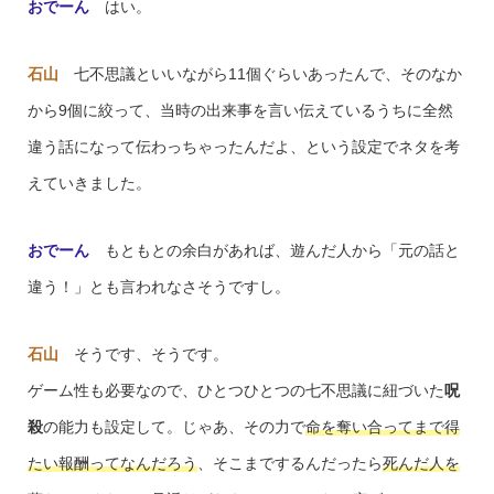
おでーん
はい。
石山
七不思議といいながら11個ぐらいあったんで、そのなか
から9個に絞って、当時の出来事を言い伝えているうちに全然
違う話になって伝わっちゃったんだよ、という設定でネタを考
えていきました。
おでーん
もともとの余白があれば、遊んだ人から「元の話と
違う！」とも言われなさそうですし。
石山
そうです、そうです。
ゲーム性も必要なので、ひとつひとつの七不思議に紐づいた
呪
殺
の能力も設定して。じゃあ、その力で
命を奪い合ってまで得
たい報酬ってなんだろう
、そこまでするんだったら
死んだ人を