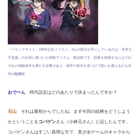
『パラノマサイト』2周年記念イラスト。9人の呪主が手にしているのは「本所七
不思議」の伝承に基づいた呪殺アイテム、呪詛珠です。効果を発揮するにはそれ
ぞれの発動条件を満たす必要があり、相手の条件を見つけて呪いを避けるのも本
作の醍醐味
おでーん
時代設定はどのあたりで決まったんですか？
石山
それは最初からでしたね。まず今回の絵柄をどうしよう
かということを
コバゲン
さん（小林元さん）と話したんです。
コバゲンさんはすごい器用な方で、美少女ゲームのキャラから