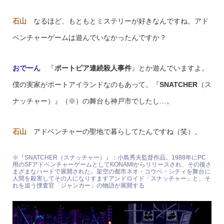
石山
なるほど、もともとミステリーが好きなんですね。アド
ベンチャーゲームは遊んでいなかったんですか？
おでーん
『
ポートピア連続殺人事件
』とか遊んでいますよ。
僕の実家がポートアイランドなのもあって。『
SNATCHER
（ス
ナッチャー）』（※）の舞台も神戸市でしたし…。
石山
アドベンチャーの聖地で暮らしてたんですね（笑）。
※『SNATCHER（スナッチャー）』：小島秀夫監督作品。1988年にPC
用のSFアドベンチャーゲームとしてKONAMIからリリースされ、その後さ
まざまなハードで展開された。架空の都市ネオ・コウベ・シティを舞台に
人間を殺害してその人になりすますアンドロイド「スナッチャー」と、そ
れを追う捜査官「ジャンカー」の物語が展開する