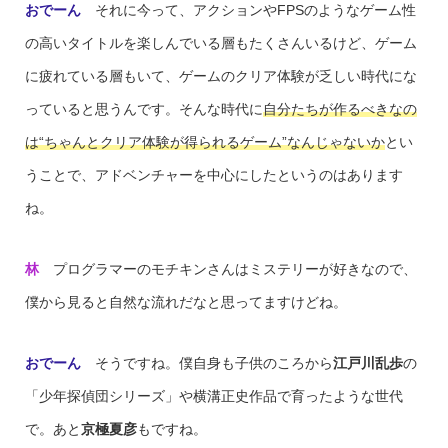
おでーん
それに今って、アクションやFPSのようなゲーム性
の高いタイトルを楽しんでいる層もたくさんいるけど、ゲーム
に疲れている層もいて、ゲームのクリア体験が乏しい時代にな
っていると思うんです。そんな時代に
自分たちが作るべきなの
は“ちゃんとクリア体験が得られるゲーム”なんじゃないか
とい
うことで、アドベンチャーを中心にしたというのはあります
ね。
林
プログラマーのモチキンさんはミステリーが好きなので、
僕から見ると自然な流れだなと思ってますけどね。
おでーん
そうですね。僕自身も子供のころから
江戸川乱歩
の
「少年探偵団シリーズ」や横溝正史作品で育ったような世代
で。あと
京極夏彦
もですね。