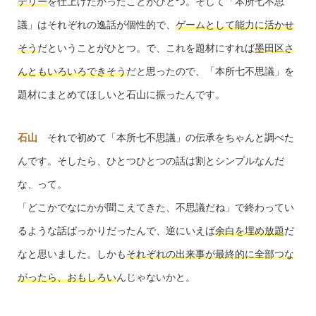
テリー
を仕上げたかったことがひとつ。そして「本所七不思
議」はそれぞれの逸話が個性的で、
ゲームとして能力に活かせ
そう
だということがひとつ。で、これを題材にすれば
墨田区さ
んともいろいろできそう
だと思ったので、「本所七不思議」を
題材にまとめてほしいと石山に振ったんです。
石山
それで初めて「本所七不思議」の伝承をちゃんと調べた
んです。そしたら、ひとつひとつの話は割とシンプルなんだ
な、って。
「どこかでなにかが聞こえてきた、不思議だね」で終わってい
るような話ばっかりだったんで、逆にいえば
余白を埋め放題
だ
なと思いました。しかも
それぞれの出来事が最終的に全部つな
がったら、おもしろい
んじゃないかと。