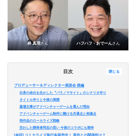
林 真理
さん
ハフハフ・おでーん
さん
目次
閉じる
プロデューサー＆ディレクター座談会 後編
伝承の余白を生かした『パラノマサイト』のシナリオ作り
タイトル作りと今後の展開
墓場文庫がアドベンチャーゲームを選んだ理由
アドベンチャーゲーム制作に懸ける共通点と相違点
両作品のローカライズ戦略
交わした開発者同志の思い 今後のコラボにも期待
[余話] コミカライズ単行本発売中！ 原作との関係性は？