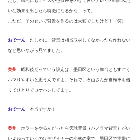
だし、絵的にもノイズや色収差をのせて古いテレビの画面みた
いな効果を出したら特徴になるかな、って。
…ただ、そのせいで背景を作るのは大変でしたけど！（笑）
おでーん
たしかに、背景は相当取材してなかったら作れない
なと思いながら見てました。
奥州
昭和後期っていう設定は、墨田区という舞台ともすごく
ハマりやすいと思うんですよ。それで、石山さんが自転車を借
りてひとりでロケハンしてます。
おでーん
本当ですか！
奥州
ホラーをやるんだったら天球背景（パノラマ背景）がい
いよねっていうのはデザイナーの小林の案で、墨田区で実際に