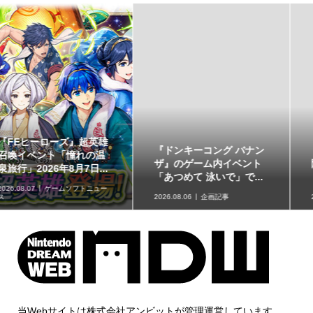
『ドンキーコング バナン
【イベントレポート】実
ザ』のゲーム内イベント
際に草が揺れる生息地づ
「あつめて 泳いで」で...
くりを体験!!「リアル『...
2026.08.06
企画記事
2026.08.06
取材・レポート
当Webサイトは株式会社アンビットが管理運営しています。