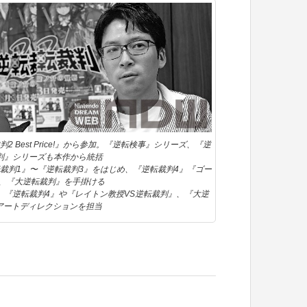
Best Price!』から参加。『逆転検事』シリーズ、『逆
判』シリーズも本作から統括
裁判1』〜『逆転裁判3』をはじめ、『逆転裁判4』『ゴー
』、『大逆転裁判』を手掛ける
。『逆転裁判4』や『レイトン教授VS逆転裁判』、『大逆
アートディレクションを担当