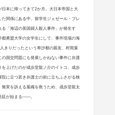
が日本に帰ってきて2か月。大日本帝国と大
した関係にある中、留学生ジェゼール・ブレ
れる「海辺の英国婦人殺人事件」が発生す
帝都勇盟大学の女学生にして、事件現場の海
2人きりだったという寿沙都の親友、村雨葉
この国交問題にも発展しかねない事件に弁護
りを上げたのが成歩堂龍ノ介のイトコ、成歩
審院に立つ若き弁護士の前に立ちふさがる検
。無実を訴える葉織を救うため、成歩堂龍太
法廷が始まる——。