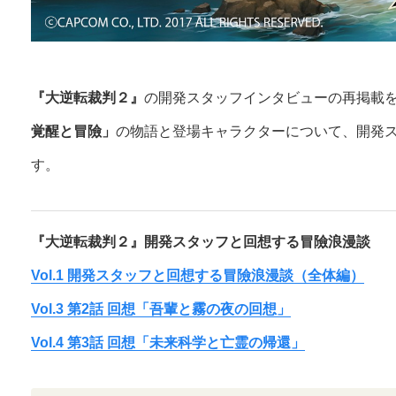
『大逆転裁判２』
の開発スタッフインタビューの再掲載を
覚醒と冒險」
の物語と登場キャラクターについて、開発
す。
『大逆転裁判２』開発スタッフと回想する冒險浪漫談
Vol.1 開発スタッフと回想する冒險浪漫談（全体編）
Vol.3 第2話 回想「吾輩と霧の夜の回想」
Vol.4 第3話 回想「未来科学と亡霊の帰還」