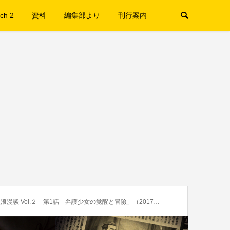
ch 2
資料
編集部より
刊行案内
ol.２ 第1話「弁護少女の覚醒と冒險」（2017年10月号より）