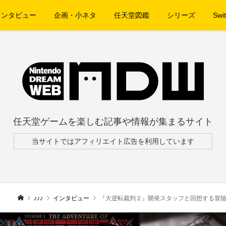
インタビュー
企画・小ネタ
任天堂図鑑
シリーズ
Swit
任天堂ゲームを楽しむ記事や情報が集まるサイト
当サイトではアフィリエイト広告を利用しています
♪♪♪
インタビュー
『大逆転裁判２』開発スタッフと回想する冒險浪漫談 V