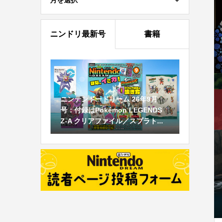
月を選択
ニンドリ最新号
書籍
ニンテンドードリーム 26年9月
号：付録はPokémon LEGENDS
Z-A クリアファイル／スプラト...