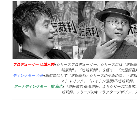
プロデューサー 江城元秀
●シリーズプロデューサー。シリーズには『逆転裁判2 
転裁判5』『逆転裁判6』を経て、『大逆転裁
ディレクター 巧舟
●総監督にして『逆転裁判』シリーズの生みの親。『逆転
スト トリック』『レイトン教授VS逆転裁判
アートディレクター 塗 和也
●『逆転裁判 蘇る逆転』よりシリーズに参加
転裁判』シリーズのキャラクターデザイン、