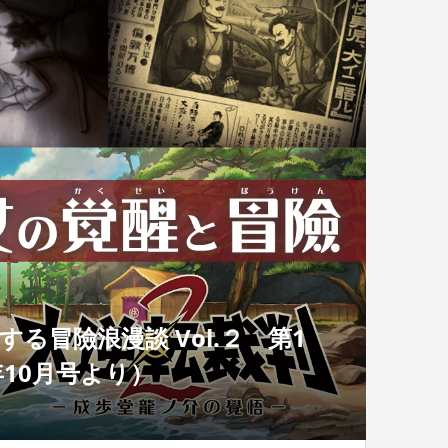
る冒險浪漫談 Vol.２ 第1
年10月号より）