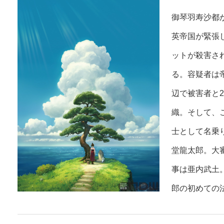
御琴羽寿沙都
英帝国が緊張
ットが殺害さ
る。容疑者は
辺で被害者と
織。そして、
士として名乗
堂龍太郎。大
事は亜内武土
郎の初めての