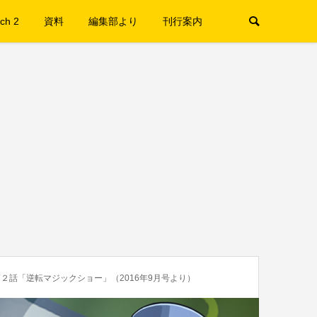
ch 2
資料
編集部より
刊行案内
２話「逆転マジックショー」（2016年9月号より）