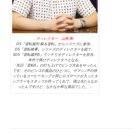
ディレクター 山﨑 剛
DS『逆転裁判 蘇る逆転』からシリーズに参加。
DS『逆転検事』シリーズのディレクターを経て、
3DS『逆転裁判5』でシナリオディレクターを担当。
本作で再びディレクターとなる。
「先日『逆転6』の打ち上げでビンゴ大会をやったん
です。そのビンゴの賞品のひとつに、ヤマシノPの持
っているコーヒーカップと同じロゴマークが入ったタ
ンブラーをスタッフが作ってくれて。僕は当たらなか
ったんですけど、なかなか粋な賞品でした。」