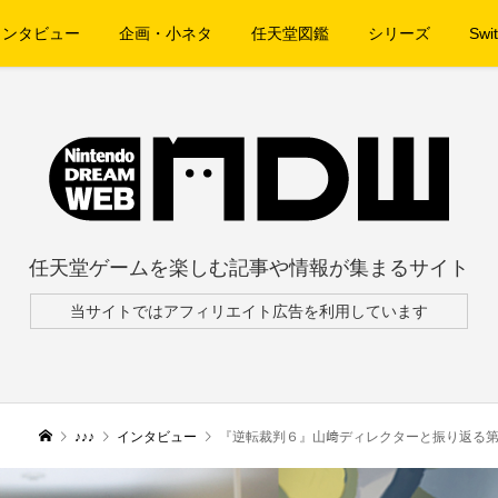
インタビュー
企画・小ネタ
任天堂図鑑
シリーズ
Swit
任天堂ゲームを楽しむ記事や情報が集まるサイト
当サイトではアフィリエイト広告を利用しています
♪♪♪
インタビュー
『逆転裁判６』山﨑ディレクターと振り返る第