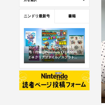
月を選択
ニンドリ最新号
書籍
ニンテンドードリーム 26年9月
号：付録はPokémon LEGENDS
Z-A クリアファイル／スプラト...