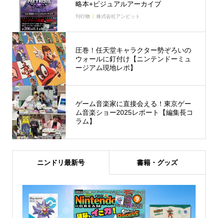
略本+ビジュアルアーカイブ
刊行物
株式会社アンビット
圧巻！任天堂キャラクター勢ぞろいの
ウォールに釘付け【ニンテンドーミュ
ージアム現地レポ】
ゲーム音楽家に直接会える！東京ゲー
ム音楽ショー2025レポート【編集長コ
ラム】
ニンドリ最新号
書籍・グッズ