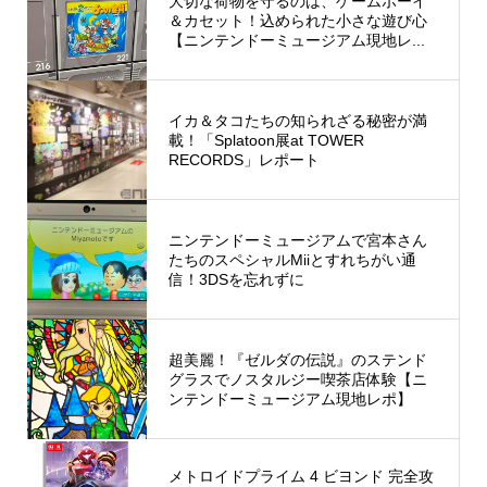
大切な荷物を守るのは、ゲームボーイ
＆カセット！込められた小さな遊び心
【ニンテンドーミュージアム現地レ...
イカ＆タコたちの知られざる秘密が満
載！「Splatoon展at TOWER
RECORDS」レポート
ニンテンドーミュージアムで宮本さん
たちのスペシャルMiiとすれちがい通
信！3DSを忘れずに
超美麗！『ゼルダの伝説』のステンド
グラスでノスタルジー喫茶店体験【ニ
ンテンドーミュージアム現地レポ】
メトロイドプライム 4 ビヨンド 完全攻