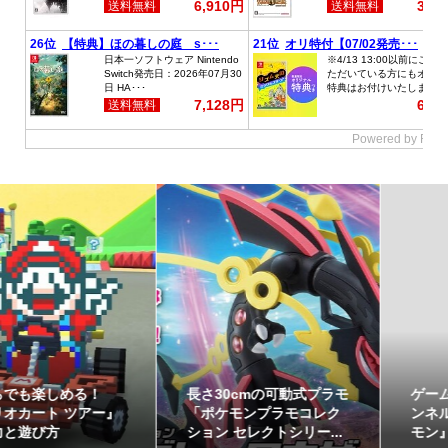
ゲームフリーク公式チャ
最初のパートナーポケモ
ンネルにて『ぽこ あ ポケ
ンなど30種！「ポケット
モン』開発エピソード...
モンスター30周年 ミニ...