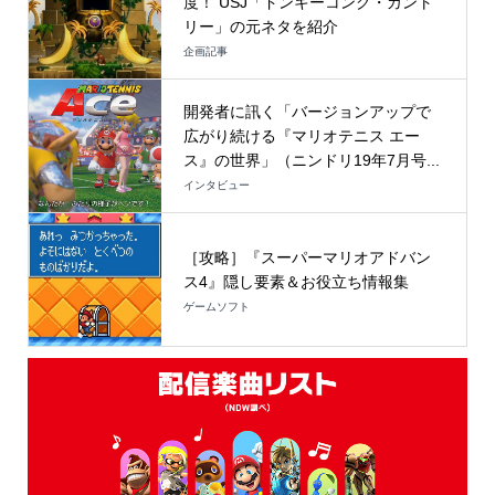
度！ USJ「ドンキーコング・カント
リー」の元ネタを紹介
企画記事
開発者に訊く「バージョンアップで
広がり続ける『マリオテニス エー
ス』の世界」（ニンドリ19年7月号...
インタビュー
［攻略］『スーパーマリオアドバン
ス4』隠し要素＆お役立ち情報集
ゲームソフト