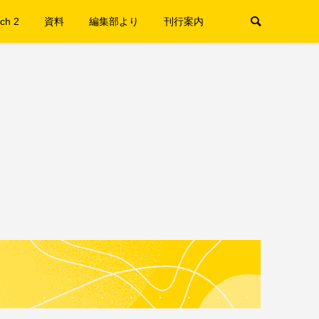
ch 2
資料
編集部より
刊行案内