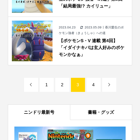
「結局最強!? カイリュー」
2023.04.23
2023.05.09
香川愛生のポ
ケモン強者（きょうしゃ）への道
【ポケモンS・V 連載 第4回】
「イダイナキバは玄人好みのポケ
モンかなぁ」
1
2
3
4


ニンドリ最新号
書籍・グッズ