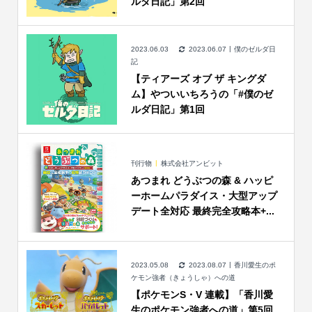
ルダ日記」第2回
2023.06.03
2023.06.07
僕のゼルダ日
記
【ティアーズ オブ ザ キングダ
ム】やついいちろうの「#僕のゼ
ルダ日記」第1回
刊行物
株式会社アンビット
あつまれ どうぶつの森 & ハッピ
ーホームパラダイス・大型アップ
デート全対応 最終完全攻略本+...
2023.05.08
2023.08.07
香川愛生のポ
ケモン強者（きょうしゃ）への道
【ポケモンS・V 連載】「香川愛
生のポケモン強者への道」第5回