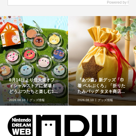
イラストが特徴的な『ス
原作再現がスゴい「ギャ
ーパーマリオブラザー
た
ラクシーコート」の細部
ズ』のフロート【kikai...
に注目！元ネタも合わ...
2026.08.09
kikaiのマリオグッズ
ミュージアム
2026.08.09
企画記事