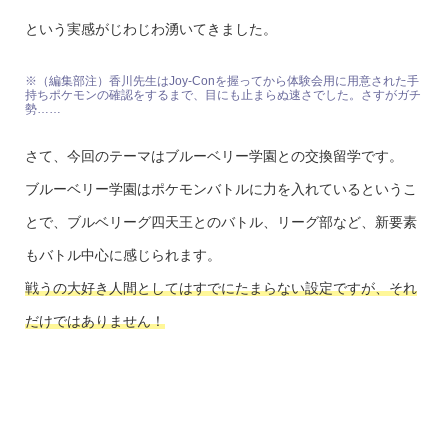
という実感がじわじわ湧いてきました。
※（編集部注）香川先生はJoy-Conを握ってから体験会用に用意された手
持ちポケモンの確認をするまで、目にも止まらぬ速さでした。さすがガチ
勢……
さて、今回のテーマはブルーベリー学園との交換留学です。
ブルーベリー学園はポケモンバトルに力を入れているというこ
とで、ブルベリーグ四天王とのバトル、リーグ部など、新要素
もバトル中心に感じられます。
戦うの大好き人間としてはすでにたまらない設定ですが、それ
だけではありません！