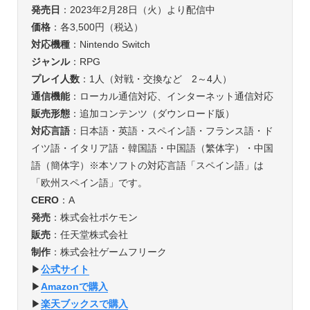
発売日
：2023年2月28日（火）より配信中
価格
：各3,500円（税込）
対応機種
：Nintendo Switch
ジャンル
：RPG
プレイ人数
：1人（対戦・交換など 2～4人）
通信機能
：ローカル通信対応、インターネット通信対応
販売形態
：追加コンテンツ（ダウンロード版）
対応言語
：日本語・英語・スペイン語・フランス語・ド
イツ語・イタリア語・韓国語・中国語（繁体字）・中国
語（簡体字）※本ソフトの対応言語「スペイン語」は
「欧州スペイン語」です。
CERO
：A
発売
：株式会社ポケモン
販売
：任天堂株式会社
制作
：株式会社ゲームフリーク
▶︎
公式サイト
▶︎
Amazonで購入
▶︎
楽天ブックスで購入