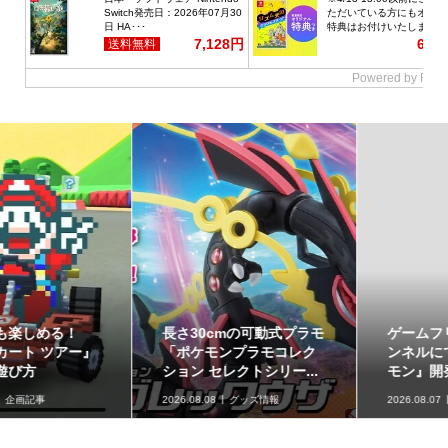
長さ30cmの可動式プラモ
ゲームフリーク公式チャ
「ポケモンプラモコレク
ンネルにて『ぽこ あ ポケ
ション セレクトシリー...
モン』開発エピソード...
2026.08.08
グッズ情報
2026.08.07
ニュース