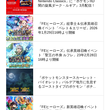
Nintendo Classics」に『ポケモンXD
闇の旋風ダーク・ルギア』3月配信！
『FEヒーローズ』紋章士＆伝承英雄召
喚イベント「ベレト＆エリーゼ」2026
年1月29日16時より開催
『FEヒーローズ』伝承英雄召喚イベン
ト「聖王の半身 ルフレ」23年2月28日
16時より開催
『ポケットモンスタースカーレット・
バイオレット』パルデア地方に生息す
るゴーストタイプのポケモン「ボチ...
『FEヒーローズ』新英雄召喚イベント