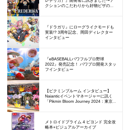
レデリカ）』開発者に訊きました〜ア
クションのこだわりから好物ピザの...
『ドラガリ』にローグライクモードも
実装!? 3周年記念、岡田ディレクター
インタビュー
『eBASEBALLパワフルプロ野球
2022』発売記念！ パワプロ開発スタッ
フインタビュー
【ピクミンブルーム インタビュー】
Naianticイベントマネージャーに訊く
「Pikmin Bloom Journey 2024：東京...
メトロイドプライム 4 ビヨンド 完全攻
略本+ビジュアルアーカイブ