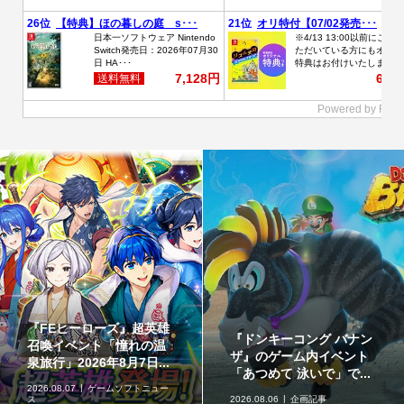
『FEヒーローズ』超英雄
『ドンキーコング バナン
召喚イベント「憧れの温
ザ』のゲーム内イベント
泉旅行」2026年8月7日...
「あつめて 泳いで」で...
2026.08.07
ゲームソフトニュー
ス
2026.08.06
企画記事