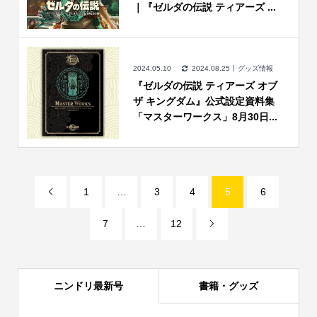
｜『ゼルダの伝説 ティアーズ ...
2024.05.10
2024.08.25
グッズ情報
『ゼルダの伝説 ティアーズ オブ
ザ キングダム』公式設定資料集
「マスターワークス」8月30日...
1
…
3
4
5
6

7
…
12

ニンドリ最新号
書籍・グッズ