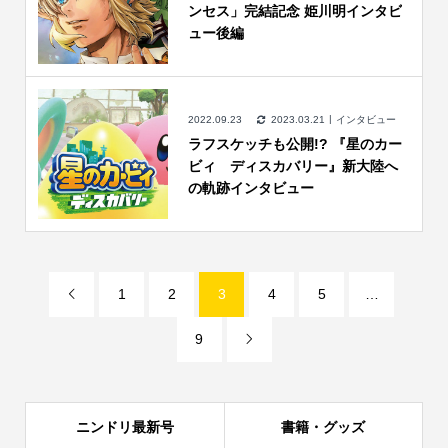
ンセス」完結記念 姫川明インタビ
ュー後編
2022.09.23
2023.03.21
インタビュー
ラフスケッチも公開!? 『星のカー
ビィ ディスカバリー』新大陸へ
の軌跡インタビュー
1
2
3
4
5
…

9

ニンドリ最新号
書籍・グッズ