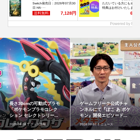
最初のパートナーポケモ
ポケモンの姿のソフビ貯
ンなど30種！「ポケット
金箱「ポケモンコインバ
モンスター30周年 ミニ...
ンク」に、ゲンガーな...
2026.08.07
グッズ情報
2026.08.07
グッズ情報