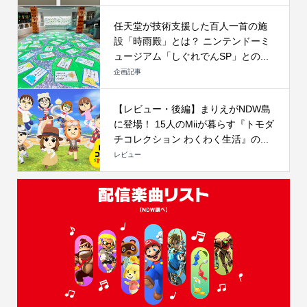
任天堂が技術支援した百人一首の施
設「時雨殿」とは？ ニンテンドーミ
ュージアム「しぐれでんSP」との...
企画記事
【レビュー・後編】まりえがNDW島
に登場！ 15人のMiiが暮らす『トモダ
チコレクション わくわく生活』の...
レビュー