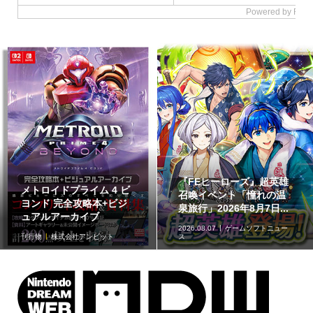
『FEヒーローズ』超英雄
メトロイドプライム 4 ビ
召喚イベント「憧れの温
ヨンド 完全攻略本+ビジ
泉旅行」2026年8月7日...
ュアルアーカイブ
2026.08.07
ゲームソフトニュー
刊行物
株式会社アンビット
ス