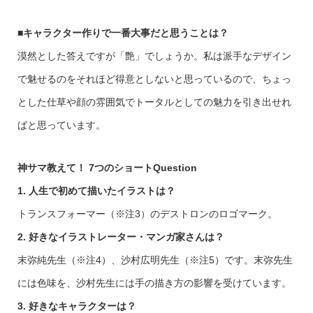
■
キャラクター作りで一番大事だと思うことは？
漠然とした答えですが「艶」でしょうか。私は派手なデザイン
で魅せるのをそれほど得意としないと思っているので、ちょっ
とした仕草や顔の雰囲気でトータルとしての魅力を引き出せれ
ばと思っています。
神サマ教えて！
7
つのショート
Question
1.
人生で初めて描いたイラストは？
トランスフォーマー（※注3）のデストロンのロゴマーク。
2.
好きなイラストレーター・マンガ家さんは？
末弥純先生（※注4）、沙村広明先生（※注5）です。末弥先生
には色味を、沙村先生には手の描き方の影響を受けています。
3.
好きなキャラクターは？