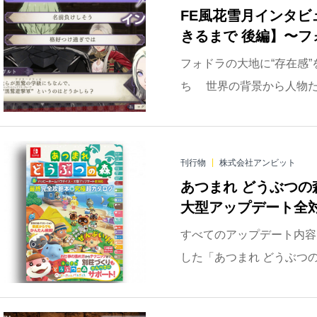
FE風花雪月インタビュ
きるまで 後編】〜フ
フォドラの大地に“存在感
ち 世界の背景から人物た
刊行物
株式会社アンビット
あつまれ どうぶつの
大型アップデート全対
すべてのアップデート内容
した「あつまれ どうぶつ