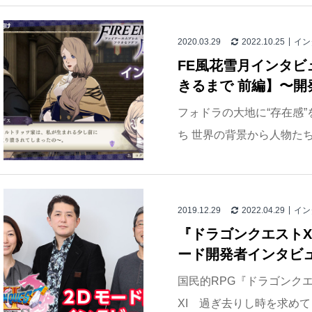
2020.03.29
2022.10.25
イン
FE風花雪月インタビュ
きるまで 前編】〜開
フォドラの大地に“存在感
ち 世界の背景から人物たち
2019.12.29
2022.04.29
イン
『ドラゴンクエストX
ード開発者インタビュー
国民的RPG『ドラゴンク
XI 過ぎ去りし時を求めて 