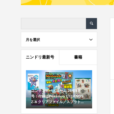
月を選択
ニンドリ最新号
書籍
ニンテンドードリーム 26年9月
号：付録はPokémon LEGENDS
Z-A クリアファイル／スプラト...